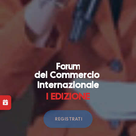
F
o
r
u
m
d
e
l
C
o
m
m
e
r
c
i
o
I
n
t
e
r
n
a
z
i
o
n
a
l
e
I
E
D
I
Z
I
O
N
E
REGISTRATI