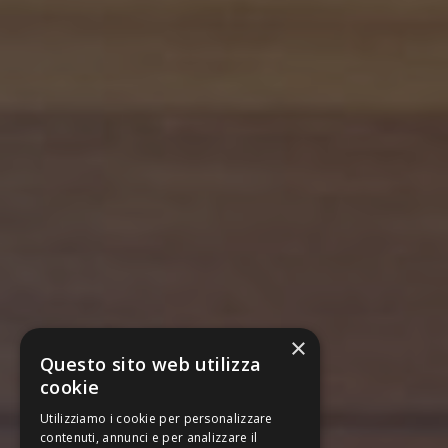
×
Questo sito web utilizza
cookie
Utilizziamo i cookie per personalizzare
contenuti, annunci e per analizzare il