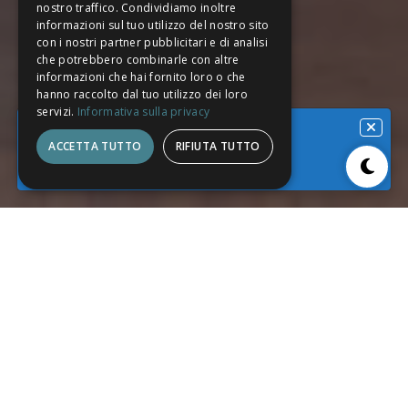
nostro traffico. Condividiamo inoltre
informazioni sul tuo utilizzo del nostro sito
con i nostri partner pubblicitari e di analisi
che potrebbero combinarle con altre
informazioni che hai fornito loro o che
hanno raccolto dal tuo utilizzo dei loro
servizi.
Informativa sulla privacy
Conferenza terminata
ACCETTA TUTTO
RIFIUTA TUTTO
Vai all’edizione attiva
17
3
Relatori Presenti
Tavoli di Lavoro
150
7
Posti in presenza
Ore diretta streaming