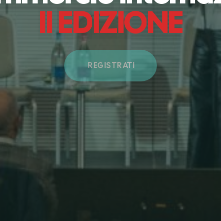
I
I
E
D
I
Z
I
O
N
E
REGISTRATI