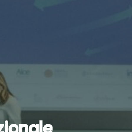
z
i
o
n
a
l
e