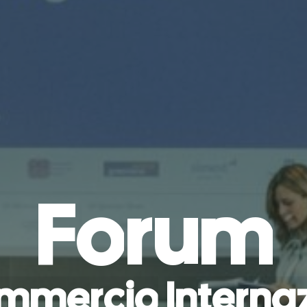
F
o
r
u
m
m
m
e
r
c
i
o
I
n
t
e
r
n
a