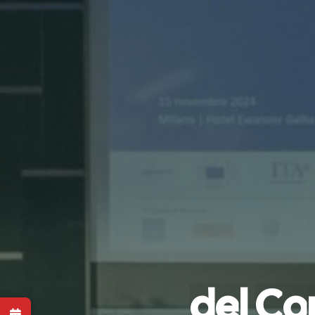
d
e
l
C
o