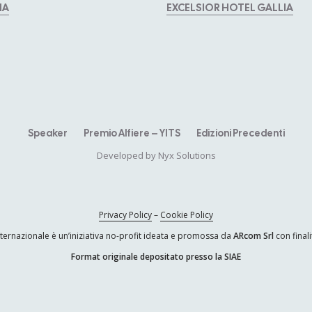
MA
EXCELSIOR HOTEL GALLIA
Speaker
Premio Alfiere – YITS
Edizioni Precedenti
Developed by
Nyx Solutions
Privacy Policy
–
Cookie Policy
ternazionale è un’iniziativa no-profit ideata e promossa da
ARcom Srl
con finali
Format originale depositato presso la SIAE