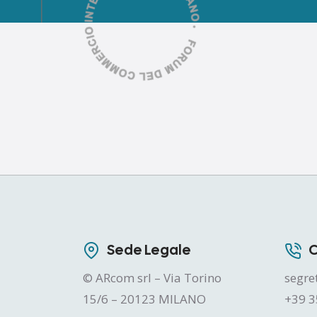
Sede Legale
C
© ARcom srl – Via Torino
segre
15/6 – 20123 MILANO
+39 3