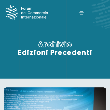
A
r
c
h
i
v
i
o
Edizioni Precedenti