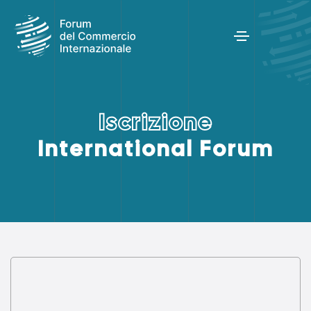
I
s
c
r
i
z
i
o
n
e
International Forum