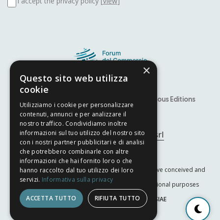
I accept the privacy policy [
View
]
×
Questo sito web utilizza
cookie
Speaker
Alfiere Award – YITS
Previous Editions
Utilizziamo i cookie per personalizzare
contenuti, annunci e per analizzare il
Developed by
Nyx Solutions
nostro traffico. Condividiamo inoltre
© Copyright 2025
Arcom srl
informazioni sul tuo utilizzo del nostro sito
con i nostri partner pubblicitari e di analisi
che potrebbero combinarle con altre
Privacy Policy
–
Cookie Policy
informazioni che hai fornito loro o che
The International Trade Forum is a nonprofit initiative conceived and
hanno raccolto dal tuo utilizzo dei loro
servizi.
Informativa sulla privacy
promoted by
ARcom Srl
for scientific and educational purposes
ACCETTA TUTTO
RIFIUTA TUTTO
Original format registered with the SIAE