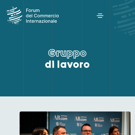
G
r
u
p
p
o
di lavoro