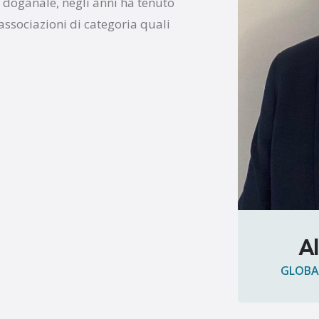
e doganale, negli anni ha tenuto
ssociazioni di categoria quali
A
GLOBA