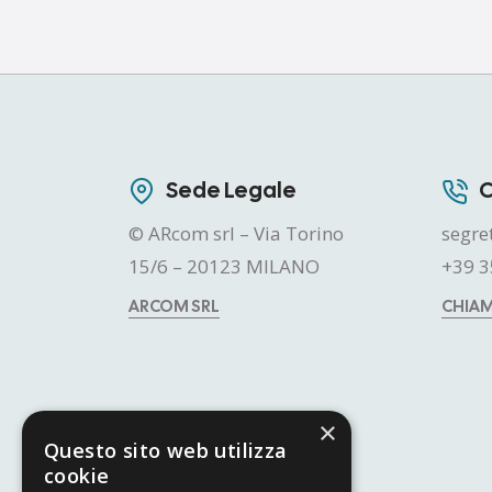
Sede Legale
C
© ARcom srl – Via Torino
segre
15/6 – 20123 MILANO
+39 3
ARCOM SRL
CHIA
×
Questo sito web utilizza
cookie