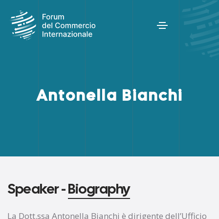
Antonella Bianchi
Speaker -
Biography
La Dott.ssa Antonella Bianchi è dirigente dell’Ufficio