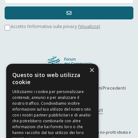
Accetto l’informativa sulla privacy [
Visualizza
]
×
Questo sito web utilizza
cookie
Speaker
Premio Alfiere – YITS
Edizioni Precedenti
Utilizziamo i cookie per personalizzare
contenuti, annunci e per analizzare il
Developed by
Nyx Solutions
nostro traffico. Condividiamo inoltre
© Copyright 2025
Arcom srl
informazioni sul tuo utilizzo del nostro sito
con i nostri partner pubblicitari e di analisi
che potrebbero combinarle con altre
Privacy Policy
–
Cookie Policy
informazioni che hai fornito loro o che
Il Forum del Commercio Internazionale è un’iniziativa no-profit ideata e
hanno raccolto dal tuo utilizzo dei loro