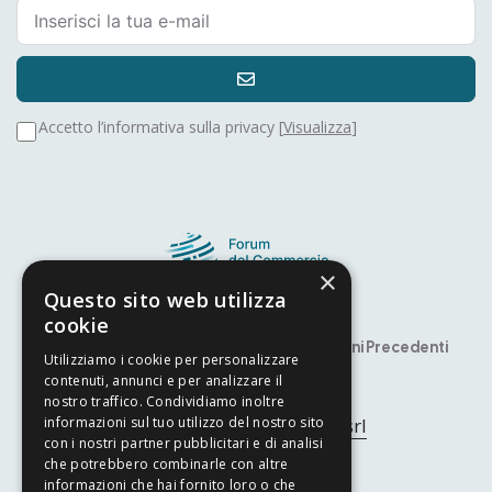
Accetto l’informativa sulla privacy [
Visualizza
]
×
Questo sito web utilizza
cookie
Speaker
Premio Alfiere – YITS
Edizioni Precedenti
Utilizziamo i cookie per personalizzare
contenuti, annunci e per analizzare il
Developed by
Nyx Solutions
nostro traffico. Condividiamo inoltre
© Copyright 2025
Arcom srl
informazioni sul tuo utilizzo del nostro sito
con i nostri partner pubblicitari e di analisi
che potrebbero combinarle con altre
Privacy Policy
–
Cookie Policy
informazioni che hai fornito loro o che