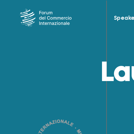
Speake
La