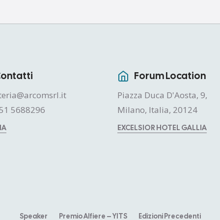
ontatti
Forum Location
teria@arcomsrl.it
Piazza Duca D'Aosta, 9,
51 5688296
Milano, Italia, 20124
MA
EXCELSIOR HOTEL GALLIA
Speaker
Premio Alfiere – YITS
Edizioni Precedenti