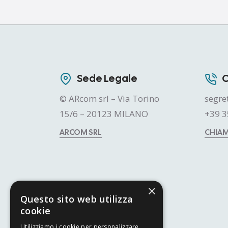
Sede Legale
C
© ARcom srl – Via Torino
segre
15/6 – 20123 MILANO
+39 3
ARCOM SRL
CHIA
×
Questo sito web utilizza
cookie
Utilizziamo i cookie per personalizzare