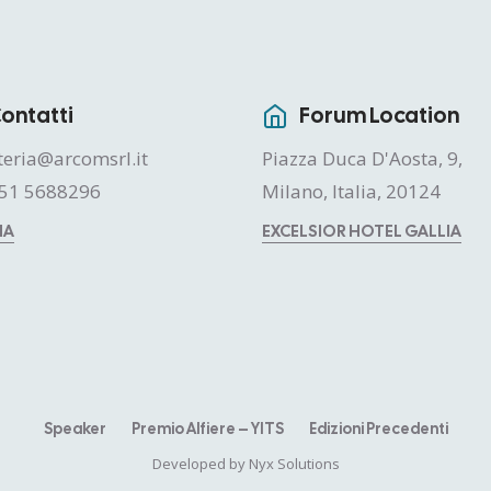
ontatti
Forum Location
teria@arcomsrl.it
Piazza Duca D'Aosta, 9,
51 5688296
Milano, Italia, 20124
MA
EXCELSIOR HOTEL GALLIA
Speaker
Premio Alfiere – YITS
Edizioni Precedenti
Developed by
Nyx Solutions