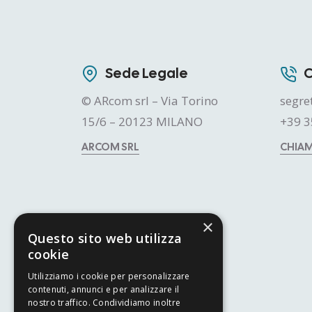
Sede Legale
C
© ARcom srl – Via Torino
segre
15/6 – 20123 MILANO
+39 3
ARCOM SRL
CHIA
×
Questo sito web utilizza
cookie
Utilizziamo i cookie per personalizzare
contenuti, annunci e per analizzare il
nostro traffico. Condividiamo inoltre