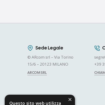
Sede Legale
C
© ARcom srl – Via Torino
segre
15/6 – 20123 MILANO
+39 3
ARCOM SRL
CHIA
×
Questo sito web utilizza