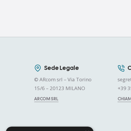
Sede Legale
C
© ARcom srl – Via Torino
segre
15/6 – 20123 MILANO
+39 3
ARCOM SRL
CHIA