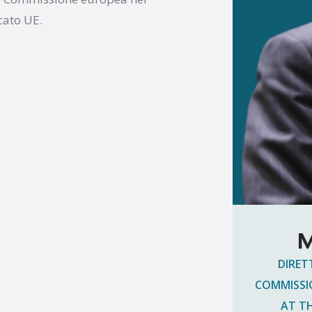
cato UE.
M
DIRET
COMMISSI
AT T