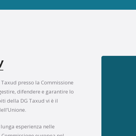
y
DG Taxud presso la Commissione
stire, difendere e garantire lo
ti della DG Taxud vi è il
ell’Unione.
lunga esperienza nelle
lla Commissione europea nel