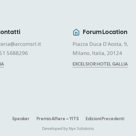
ontatti
Forum Location
teria@arcomsrl.it
Piazza Duca D'Aosta, 9,
51 5688296
Milano, Italia, 20124
MA
EXCELSIOR HOTEL GALLIA
Speaker
Premio Alfiere – YITS
Edizioni Precedenti
Developed by
Nyx Solutions