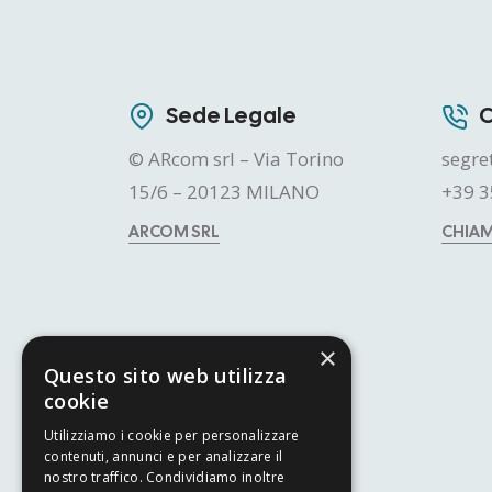
Sede Legale
C
© ARcom srl – Via Torino
segre
15/6 – 20123 MILANO
+39 3
ARCOM SRL
CHIA
×
Questo sito web utilizza
cookie
Utilizziamo i cookie per personalizzare
contenuti, annunci e per analizzare il
nostro traffico. Condividiamo inoltre