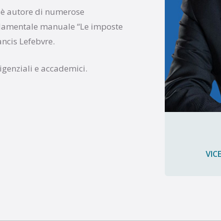
o, è autore di numerose
ondamentale manuale “Le imposte
ancis Lefebvre.
igenziali e accademici.
VIC