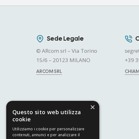
Sede Legale
C
© ARcom srl – Via Torino
segre
15/6 – 20123 MILANO
+39 3
ARCOM SRL
CHIA
×
Questo sito web utilizza
cookie
Utilizziamo i cookie per personalizzare
contenuti, annunci e per analizzare il