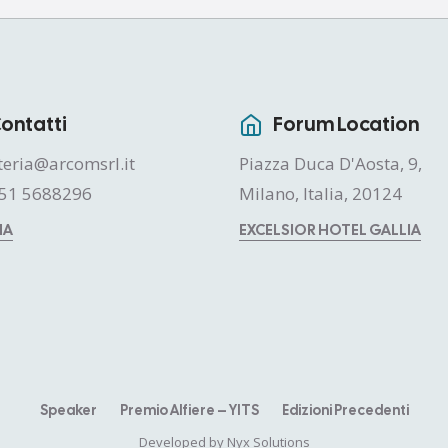
ontatti
Forum Location
teria@arcomsrl.it
Piazza Duca D'Aosta, 9,
51 5688296
Milano, Italia, 20124
MA
EXCELSIOR HOTEL GALLIA
Speaker
Premio Alfiere – YITS
Edizioni Precedenti
Developed by
Nyx Solutions