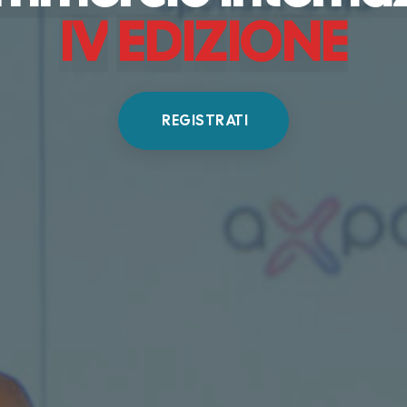
I
V
E
D
I
Z
I
O
N
E
REGISTRATI