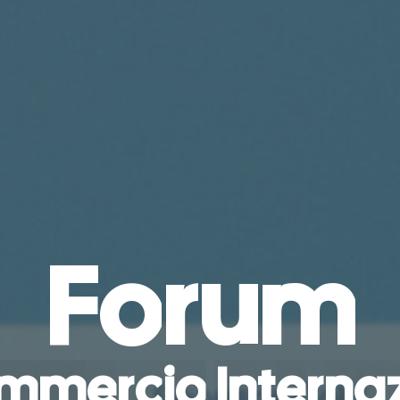
F
o
r
u
m
m
m
e
r
c
i
o
I
n
t
e
r
n
a