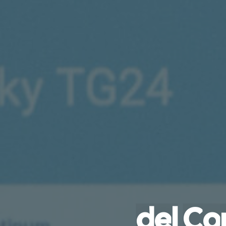
d
e
l
C
o