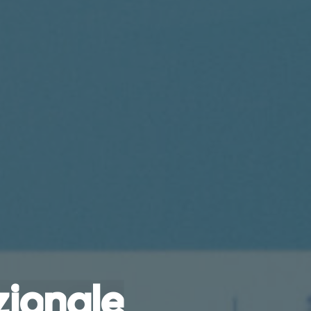
z
i
o
n
a
l
e